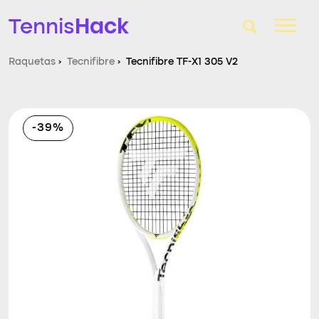
Hack
Tennis
Raquetas
›
Tecnifibre
›
Tecnifibre TF-X1 305 V2
T-Finder
Raquetas de tenis
-39%
Zapatillas
Comparador
Consultorio
Blog