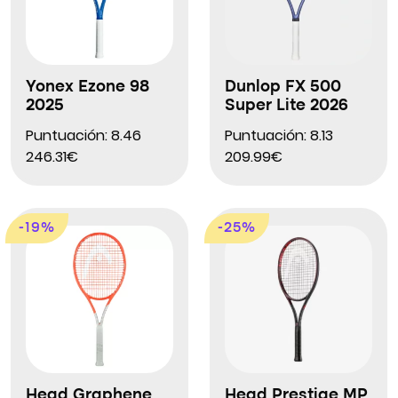
Yonex Ezone 98
Dunlop FX 500
2025
Super Lite 2026
Puntuación: 8.46
Puntuación: 8.13
246.31€
209.99€
-19%
-25%
Head Graphene
Head Prestige MP