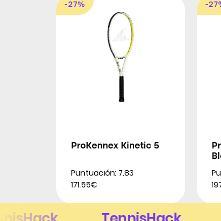
-27%
-27
ProKennex Kinetic 5
P
B
Puntuación: 7.83
Pu
171.55€
19