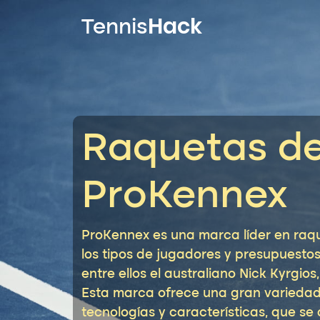
Hack
Tennis
Raquetas de
ProKennex
ProKennex es una marca líder en raqu
los tipos de jugadores y presupuestos
entre ellos el australiano Nick Kyrgio
Esta marca ofrece una gran variedad
tecnologías y características, que se 