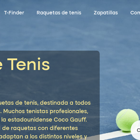
T-Finder
Raquetas de tenis
Zapatillas
Com
 Tenis
etas de tenis, destinada a todos
. Muchos tenistas profesionales,
s, la estadounidense Coco Gauff.
 de raquetas con diferentes
C
adaptan a los distintos niveles y