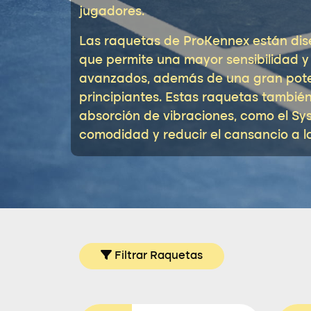
jugadores.
Las raquetas de ProKennex están dise
que permite una mayor sensibilidad y
avanzados, además de una gran pote
principiantes. Estas raquetas tambié
absorción de vibraciones, como el Sy
comodidad y reducir el cansancio a la
Filtrar Raquetas