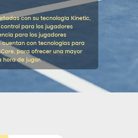
ñadas con su tecnología Kinetic,
 control para los jugadores
ncia para los jugadores
n cuentan con tecnologías para
sCore, para ofrecer una mayor
 hora de jugar.