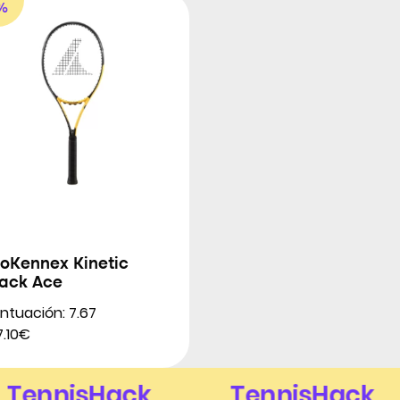
%
roKennex Kinetic
lack Ace
ntuación: 7.67
7.10€