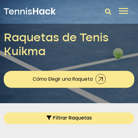
Hack
Tennis
Raquetas de Tenis
T-Finder
Kuikma
Raquetas de tenis
Zapatillas
Comparador
Cómo Elegir una Raqueta
Consultorio
Blog
Filtrar Raquetas