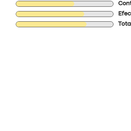
Cont
Efec
Tota