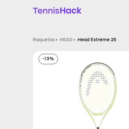
Hack
Tennis
Raquetas
›
HEAD
›
Head Extreme 25
-13%