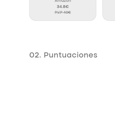
Amazon
34.8€
P.V.P 40€
02. Puntuaciones