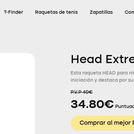
T-Finder
Raquetas de tenis
Zapatillas
Com
Head Extr
Esta raqueta HEAD para niñ
iniciación y destaca por su
P.V.P 40€
34.80€
Puntuac
Comprar al mejor 