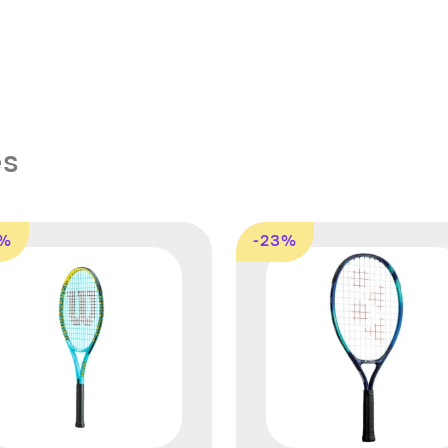
es
9%
-23%