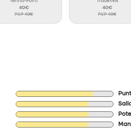
Tennis-Point
TradeINN
40€
40€
P.V.P 40€
P.V.P 40€
Punt
Sali
Pote
Mane