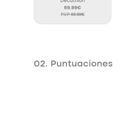
Decathlon
69.99€
P.V.P 69.99€
02. Puntuaciones