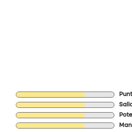
Punt
Sali
Pote
Mane