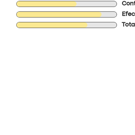
Cont
Efec
Tota