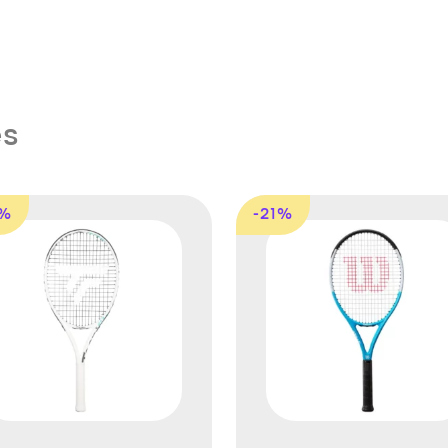
es
3%
-21%