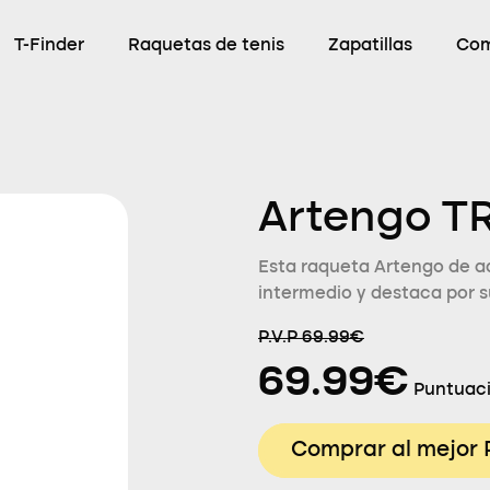
T-Finder
Raquetas de tenis
Zapatillas
Com
Artengo TR
Esta raqueta Artengo de ad
intermedio y destaca por s
P.V.P 69.99€
69.99€
Puntuaci
Comprar al mejor 