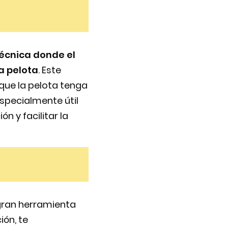
técnica donde el
a pelota
. Este
que la pelota tenga
especialmente útil
n y facilitar la
 gran herramienta
ión, te