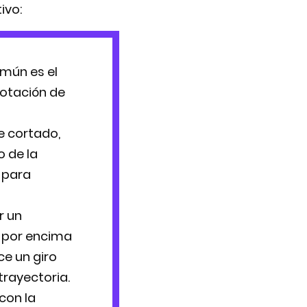
ivo:
omún es el
rotación de
e cortado,
o de la
o para
r un
a por encima
ce un giro
trayectoria.
con la