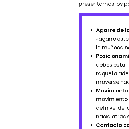
presentamos los pa
Agarre de l
«agarre este»
la muñeca ne
Posicionami
debes estar d
raqueta adel
moverse haci
Movimiento 
movimiento d
del nivel de 
hacia atrás e
Contacto co