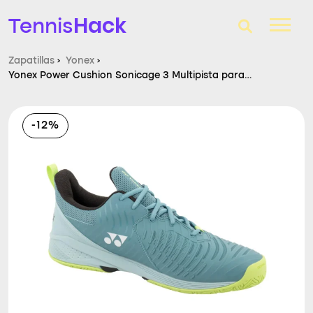
Hack
Tennis
Zapatillas
›
Yonex
›
Yonex Power Cushion Sonicage 3 Multipista para
T-Finder
Hombres
Raquetas de tenis
-12%
Zapatillas
Comparador
Consultorio
Blog