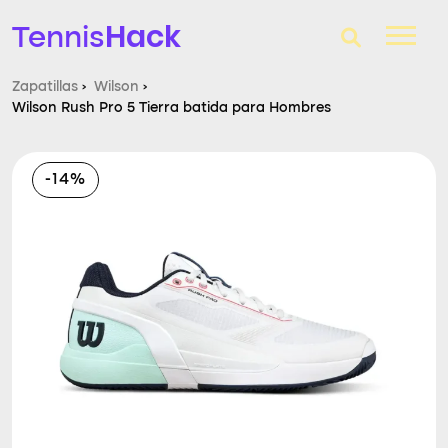
Hack
Tennis
Zapatillas
›
Wilson
›
Wilson Rush Pro 5 Tierra batida para Hombres
T-Finder
Raquetas de tenis
-14%
Zapatillas
Comparador
Consultorio
Blog