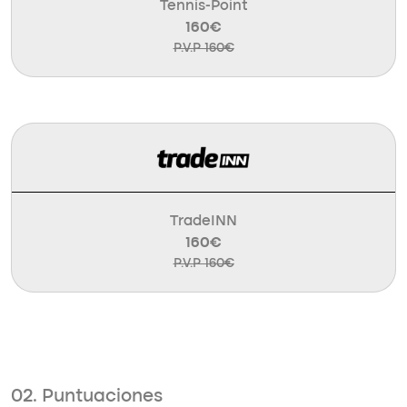
Tennis-Point
160€
P.V.P 160€
TradeINN
160€
P.V.P 160€
02. Puntuaciones