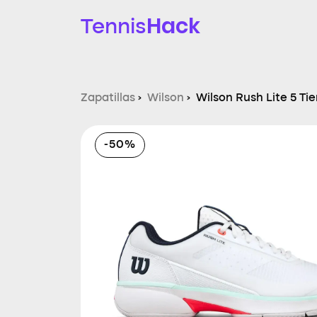
Hack
Tennis
Zapatillas
›
Wilson
›
Wilson Rush Lite 5 Ti
-50%