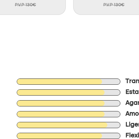
P.V.P 130€
P.V.P 130€
Tran
Esta
Agar
Amor
Lige
Flex