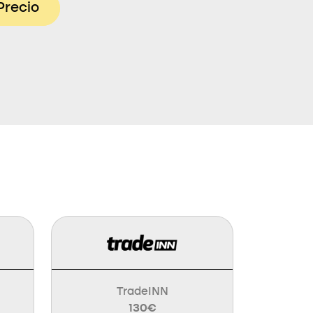
Precio
TradeINN
130€