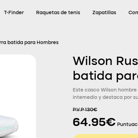
T-Finder
Raquetas de tenis
Zapatillas
Com
erra batida para Hombres
Wilson Rush
batida pa
Este casco Wilson hombre e
intemedio y destaca por su
P.V.P 130€
64.95€
Puntuaci