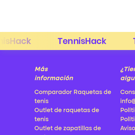
Más
¿Tie
información
algu
Comparador Raquetas de
Cons
tenis
info
Outlet de raquetas de
Polít
tenis
Polít
Outlet de zapatillas de
Avis