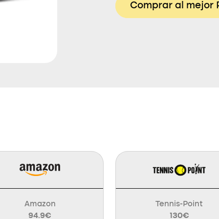
Comprar al mejor 
Amazon
Tennis-Point
94.9€
130€