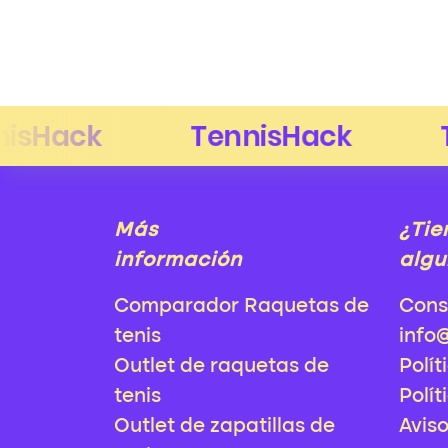
Más
¿Tie
información
algu
Comparador Raquetas de
Cons
tenis
info
Outlet de raquetas de
Polít
tenis
Polít
Outlet de zapatillas de
Avis