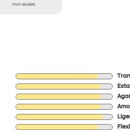
P.V.P 99.99€
Tran
Esta
Agar
Amor
Lige
Flex