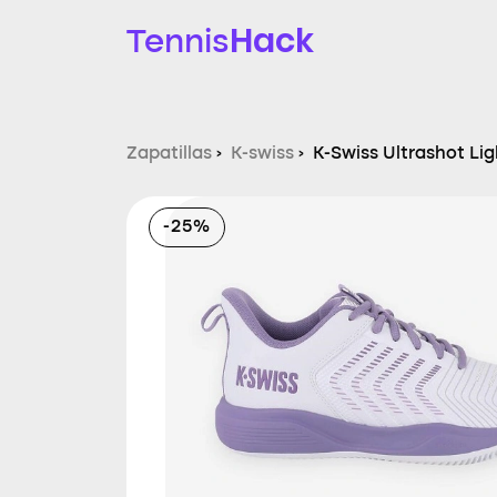
Hack
Tennis
Zapatillas
›
K-swiss
›
K-Swiss Ultrashot Lig
-25%