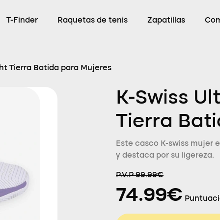
T-Finder
Raquetas de tenis
Zapatillas
Com
ht Tierra Batida para Mujeres
K-Swiss Ul
Tierra Bat
Este casco K-swiss mujer e
y destaca por su ligereza.
P.V.P 99.99€
74.99€
Puntuaci