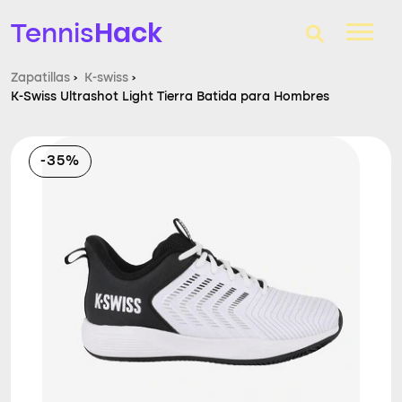
Hack
Tennis
Zapatillas
›
K-swiss
›
K-Swiss Ultrashot Light Tierra Batida para Hombres
T-Finder
Raquetas de tenis
-35%
Zapatillas
Comparador
Consultorio
Blog