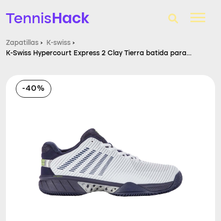
Hack
Tennis
Zapatillas
›
K-swiss
›
K-Swiss Hypercourt Express 2 Clay Tierra batida para
T-Finder
Hombres
Raquetas de tenis
-40%
Zapatillas
Comparador
Consultorio
Blog