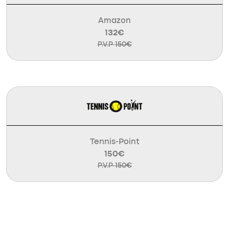
Amazon
132€
P.V.P 150€
Tennis-Point
150€
P.V.P 150€