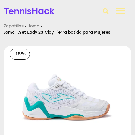
Hack
Tennis
Zapatillas
›
Joma
›
Joma T.Set Lady 23 Clay Tierra batida para Mujeres
T-Finder
Raquetas de tenis
-18%
Zapatillas
Comparador
Consultorio
Blog