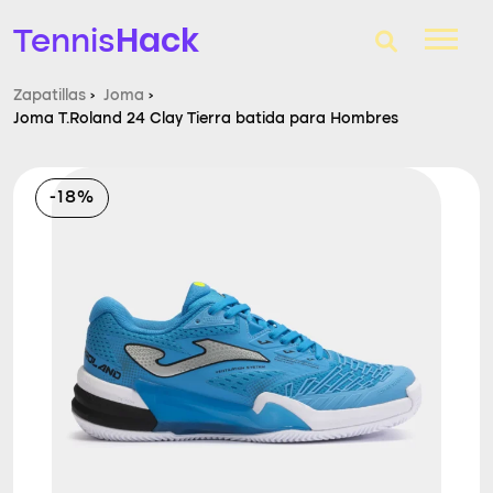
Hack
Tennis
Zapatillas
›
Joma
›
Joma T.Roland 24 Clay Tierra batida para Hombres
T-Finder
Raquetas de tenis
-18%
Zapatillas
Comparador
Consultorio
Blog