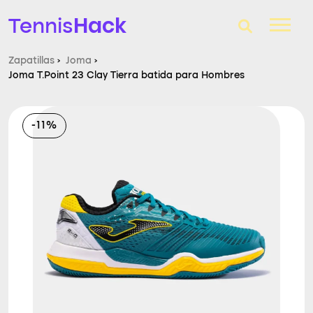
Hack
Tennis
Zapatillas
›
Joma
›
Joma T.Point 23 Clay Tierra batida para Hombres
T-Finder
Raquetas de tenis
-11%
Zapatillas
Comparador
Consultorio
Blog