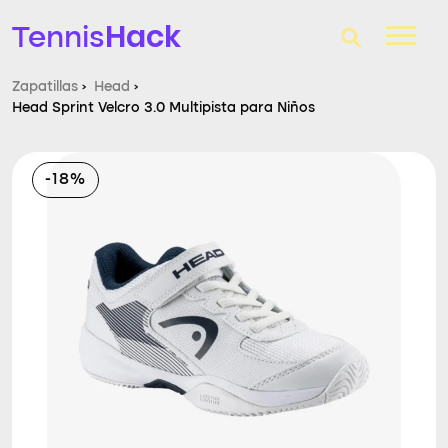
Hack
Tennis
Zapatillas
›
Head
›
Head Sprint Velcro 3.0 Multipista para Niños
T-Finder
Raquetas de tenis
-18%
Zapatillas
Comparador
Consultorio
Blog