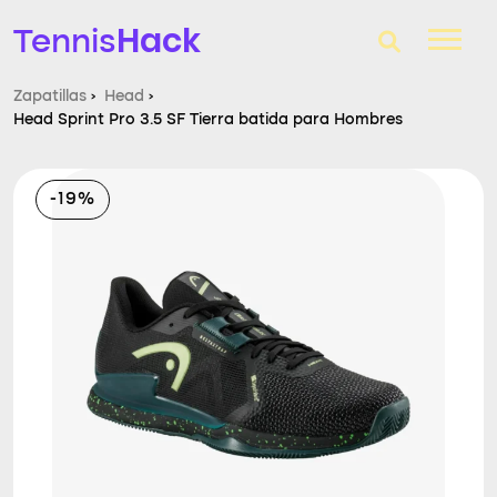
Hack
Tennis
Zapatillas
›
Head
›
Head Sprint Pro 3.5 SF Tierra batida para Hombres
T-Finder
Raquetas de tenis
-19%
Zapatillas
Comparador
Consultorio
Blog