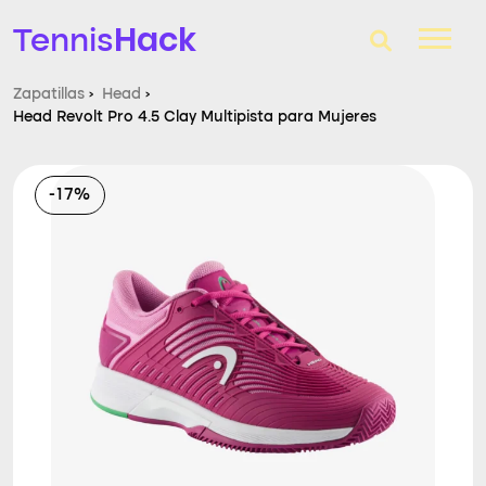
Hack
Tennis
Zapatillas
›
Head
›
Head Revolt Pro 4.5 Clay Multipista para Mujeres
T-Finder
Raquetas de tenis
-17%
Zapatillas
Comparador
Consultorio
Blog