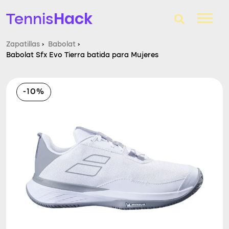
Hack
Tennis
Zapatillas
›
Babolat
›
Babolat Sfx Evo Tierra batida para Mujeres
T-Finder
Raquetas de tenis
-10%
Zapatillas
Comparador
Consultorio
Blog