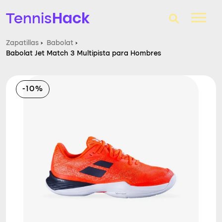
Hack
Tennis
Zapatillas
›
Babolat
›
Babolat Jet Match 3 Multipista para Hombres
T-Finder
Raquetas de tenis
-10%
Zapatillas
Comparador
Consultorio
Blog