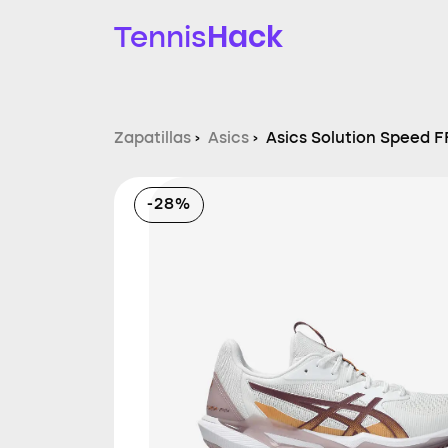
Hack
Tennis
Zapatillas
›
Asics
›
Asics Solution Speed F
-28%