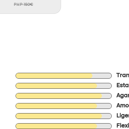
P.V.P 150€
Tran
Esta
Agar
Amor
Lige
Flex