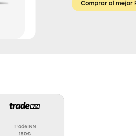
Comprar al mejor 
TradeINN
150€