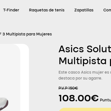
T-Finder
Raquetas de tenis
Zapatillas
Com
F 3 Multipista para Mujeres
Asics Solu
Multipista
Este casco Asics mujer es 
destaca por su agarre.
P.V.P 150€
108.00€
Puntu