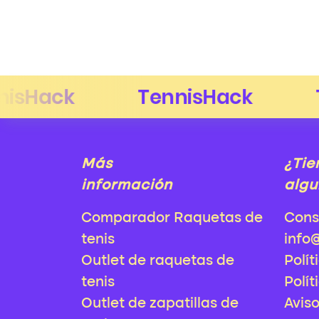
Más
¿Tie
información
algu
Comparador Raquetas de
Cons
tenis
info
Outlet de raquetas de
Polít
tenis
Polít
Outlet de zapatillas de
Avis