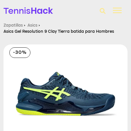
Hack
Tennis
Zapatillas
›
Asics
›
Asics Gel Resolution 9 Clay Tierra batida para Hombres
T-Finder
Raquetas de tenis
-30%
Zapatillas
Comparador
Consultorio
Blog