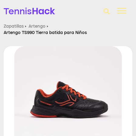
Hack
Tennis
Zapatillas
›
Artengo
›
Artengo TS990 Tierra batida para Niños
T-Finder
Raquetas de tenis
Zapatillas
Comparador
Consultorio
Blog