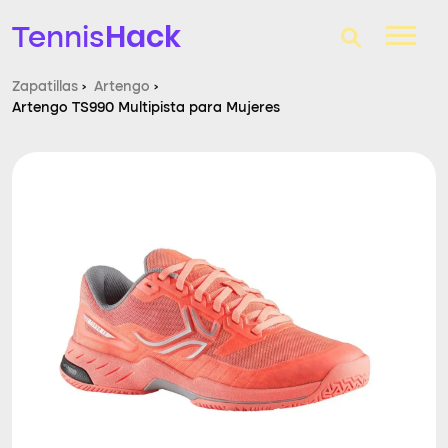
Hack
Tennis
Zapatillas
›
Artengo
›
Artengo TS990 Multipista para Mujeres
T-Finder
Raquetas de tenis
Zapatillas
Comparador
Consultorio
Blog