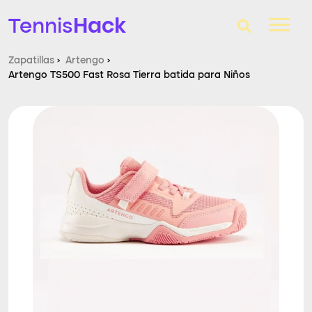
Hack
Tennis
Zapatillas
›
Artengo
›
Artengo TS500 Fast Rosa Tierra batida para Niños
T-Finder
Raquetas de tenis
Zapatillas
Comparador
Consultorio
Blog