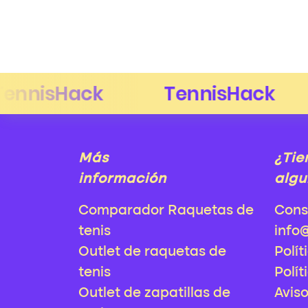
Más
¿Tie
información
algu
Comparador Raquetas de
Cons
tenis
info
Outlet de raquetas de
Polít
tenis
Polít
Outlet de zapatillas de
Avis