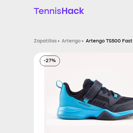
Hack
Tennis
Zapatillas
›
Artengo
›
Artengo TS500 Fast 
-27%