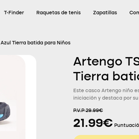
T-Finder
Raquetas de tenis
Zapatillas
Com
Azul Tierra batida para Niños
Artengo TS
Tierra bat
Este casco Artengo niño es
iniciación y destaca por su
P.V.P 29.99€
21.99€
Puntuació