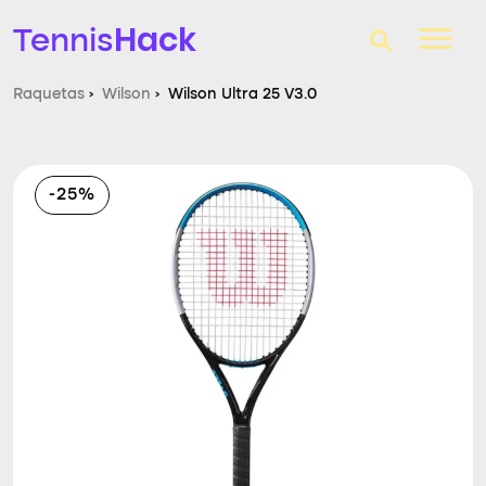
Hack
Tennis
Raquetas
›
Wilson
›
Wilson Ultra 25 V3.0
T-Finder
Raquetas de tenis
-25%
Zapatillas
Comparador
Consultorio
Blog