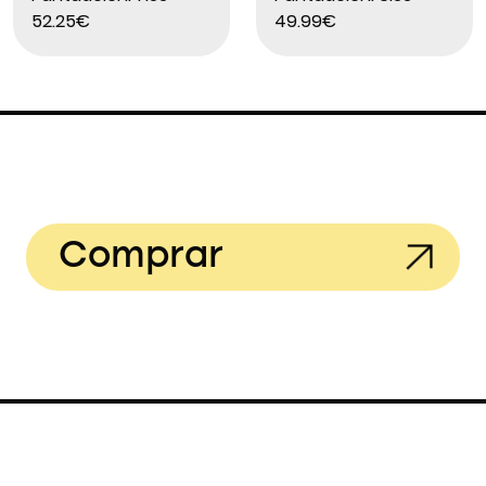
52.25€
49.99€
Comprar