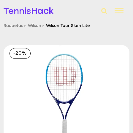
Hack
Tennis
Raquetas
›
Wilson
›
Wilson Tour Slam Lite
T-Finder
Raquetas de tenis
-20%
Zapatillas
Comparador
Consultorio
Blog