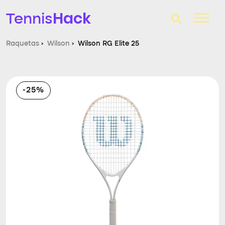
Hack
Tennis
Raquetas
›
Wilson
›
Wilson RG Elite 25
T-Finder
Raquetas de tenis
-25%
Zapatillas
Comparador
Consultorio
Blog