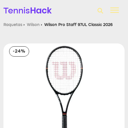
Hack
Tennis
Raquetas
›
Wilson
›
Wilson Pro Staff 97UL Classic 2026
T-Finder
Raquetas de tenis
-24%
Zapatillas
Comparador
Consultorio
Blog