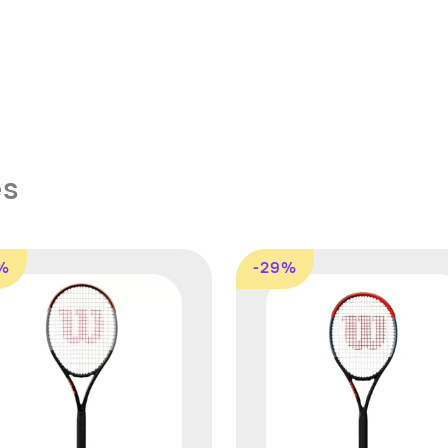
es
%
-29%