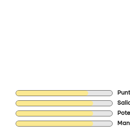
Punt
Sali
Pote
Mane