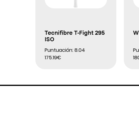
Tecnifibre T-Fight 295
Wi
ISO
Puntuación: 8.04
Pu
175.19€
18