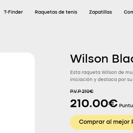
T-Finder
Raquetas de tenis
Zapatillas
Com
Wilson Bla
Esta raqueta Wilson de muj
iniciación y destaca por su
P.V.P 210€
210.00€
Puntu
Comprar al mejor 