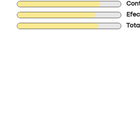
Cont
Efec
Tota