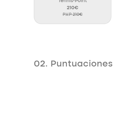
Tennis-Point
210€
P.V.P 210€
02. Puntuaciones