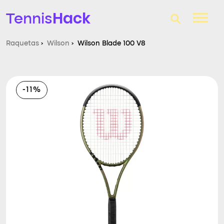
Hack
Tennis
Raquetas
›
Wilson
›
Wilson Blade 100 V8
T-Finder
Raquetas de tenis
-11%
Zapatillas
Comparador
Consultorio
Blog