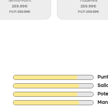
Tennis-Point
TradeINN
259.99€
259.99€
P.V.P 259.99€
P.V.P 259.99€
Punt
Sali
Pote
Mane