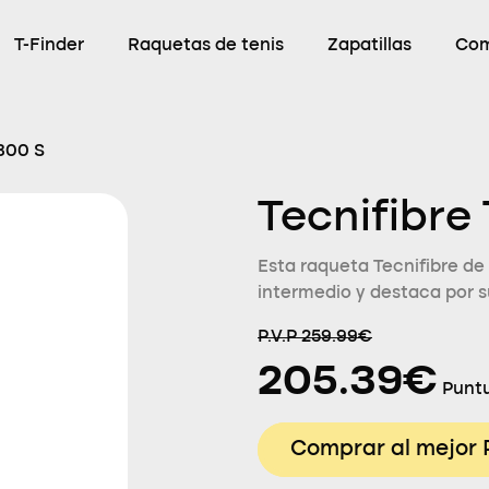
T-Finder
Raquetas de tenis
Zapatillas
Com
 300 S
Tecnifibre
Esta raqueta Tecnifibre de
intermedio y destaca por s
P.V.P 259.99€
205.39€
Puntu
Comprar al mejor 