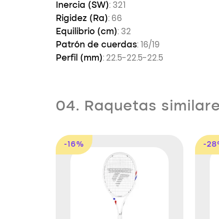
: 321
Inercia (SW)
: 66
Rigidez (Ra)
: 32
Equilibrio (cm)
: 16/19
Patrón de cuerdas
: 22.5-22.5-22.5
Perfil (mm)
04. Raquetas similar
-16%
-2