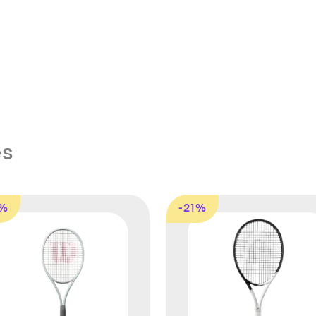
es
8%
-21%