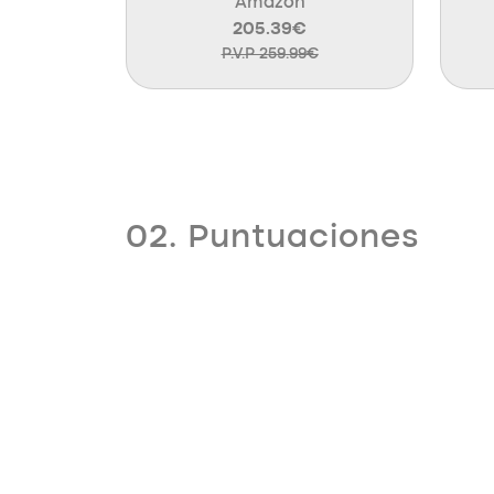
Amazon
205.39€
P.V.P 259.99€
02. Puntuaciones