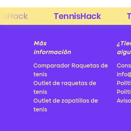
Más
¿Tie
información
algu
Comparador Raquetas de
Cons
tenis
info
Outlet de raquetas de
Polít
tenis
Polít
Outlet de zapatillas de
Avis
tenis