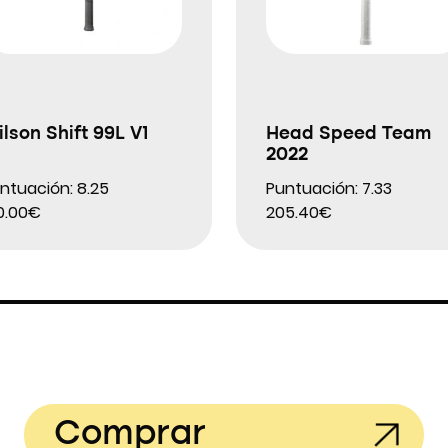
lson Shift 99L V1
Head Speed Team
2022
ntuación: 8.25
Puntuación: 7.33
0.00€
205.40€
Comprar