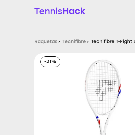
Hack
Tennis
Raquetas
›
Tecnifibre
›
Tecnifibre T-Fight
-21%