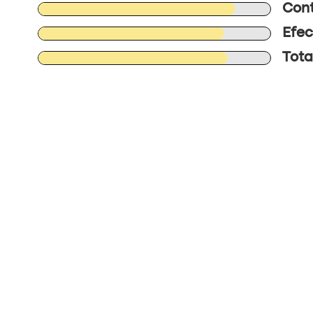
Cont
Efec
Total