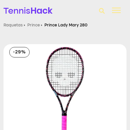
Hack
Tennis
Raquetas
›
Prince
›
Prince Lady Mary 280
T-Finder
Raquetas de tenis
-29%
Zapatillas
Comparador
Consultorio
Blog