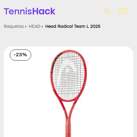
Hack
Tennis
Raquetas
›
HEAD
›
Head Radical Team L 2025
T-Finder
Raquetas de tenis
-23%
Zapatillas
Comparador
Consultorio
Blog