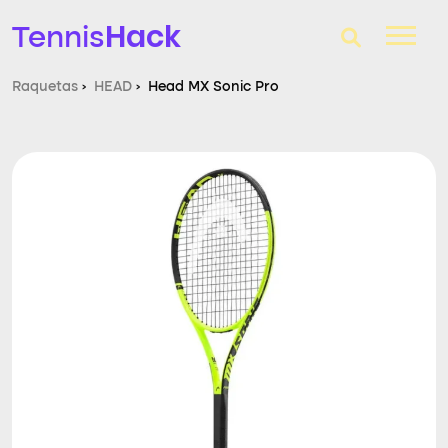
Hack
Tennis
Raquetas
›
HEAD
›
Head MX Sonic Pro
T-Finder
Raquetas de tenis
Zapatillas
Comparador
Consultorio
Blog