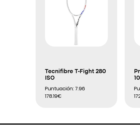
Tecnifibre T-Fight 280
Pr
ISO
10
Puntuación: 7.96
Pu
178.19€
17