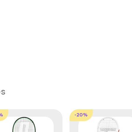
es
5%
-20%