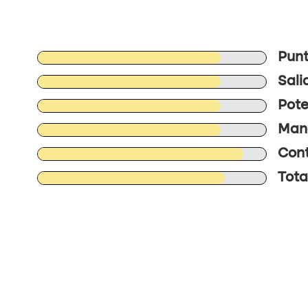
Punt
Sali
Pote
Mane
Cont
Total