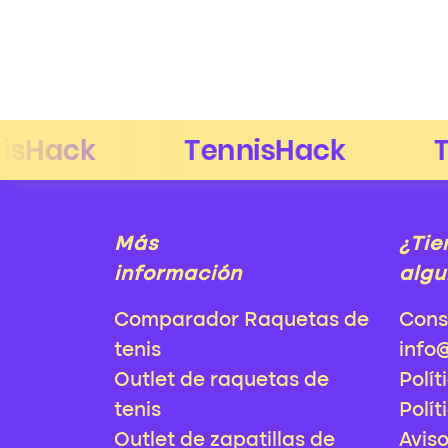
Más
¿Tie
información
algu
Comparador Raquetas de
Cons
tenis
info
Outlet de raquetas de
Polít
tenis
Polít
Outlet de zapatillas de
Avis