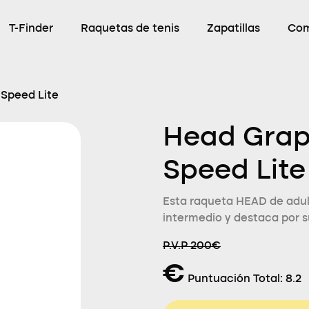
T-Finder
Raquetas de tenis
Zapatillas
Com
Speed Lite
Head Grap
Speed Lite
Esta raqueta HEAD de adult
intermedio y destaca por s
P.V.P 200€
€
Puntuación Total:
8.2