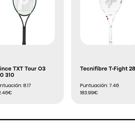
ince TXT Tour O3
Tecnifibre T-Fight 2
0 310
ntuación: 8.17
Puntuación: 7.46
2.46€
183.99€