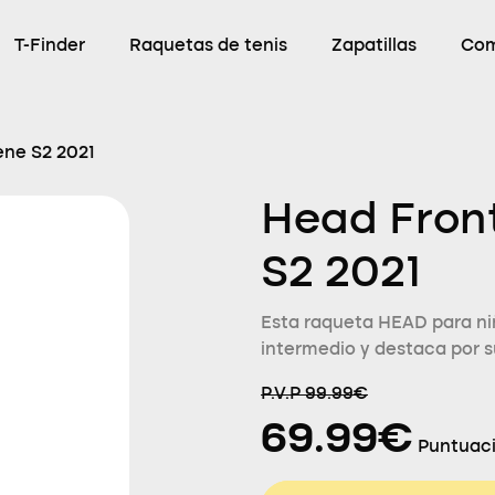
T-Finder
Raquetas de tenis
Zapatillas
Com
ene S2 2021
Head Fron
S2 2021
Esta raqueta HEAD para niñ
intermedio y destaca por s
P.V.P 99.99€
69.99€
Puntuaci