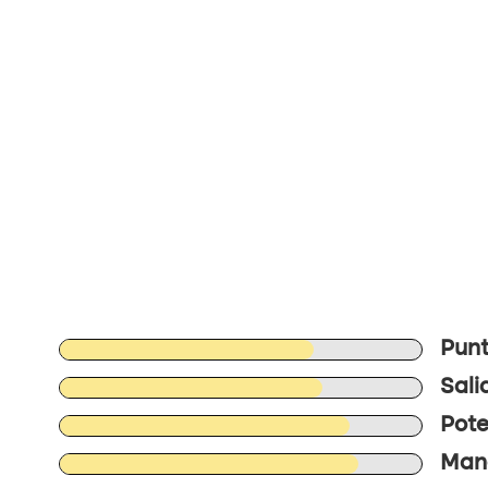
Punt
Sali
Pote
Mane