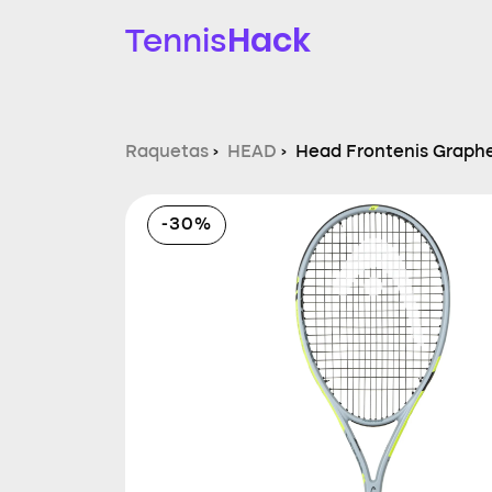
Hack
Tennis
Raquetas
›
HEAD
›
Head Frontenis Graph
-30%