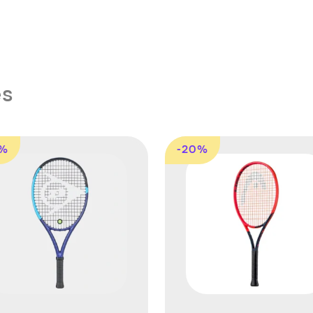
es
8%
-20%