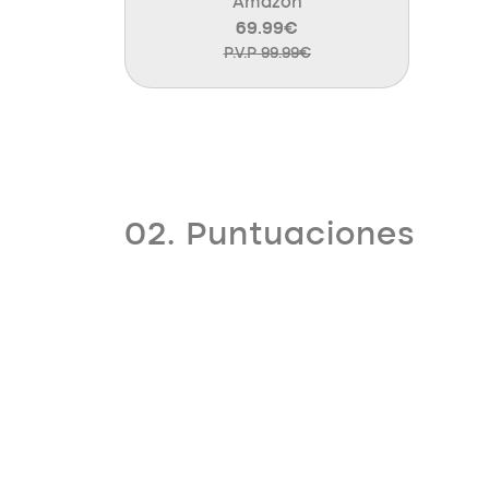
Amazon
69.99€
P.V.P 99.99€
02. Puntuaciones