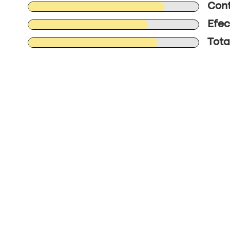
Cont
Efec
Tota