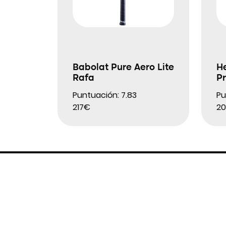
Babolat Pure Aero Lite
H
Rafa
Pr
Puntuación: 7.83
Pu
217€
20