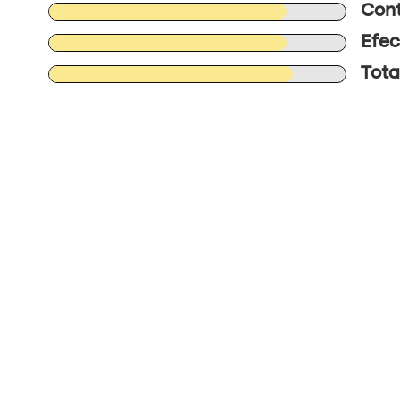
Cont
Efec
Total