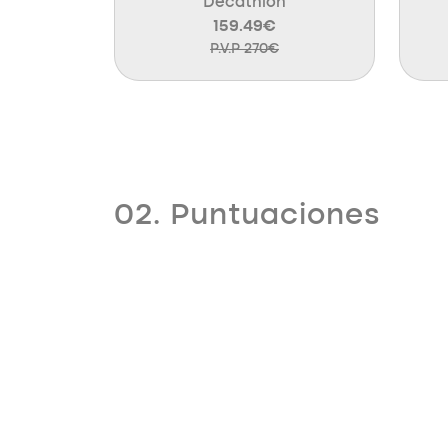
Decathlon
159.49€
P.V.P 270€
02. Puntuaciones