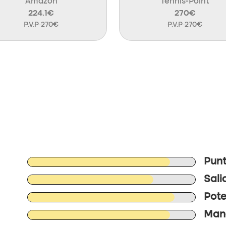
Amazon
Tennis-Point
224.1€
270€
P.V.P 270€
P.V.P 270€
Punt
Sali
Pote
Mane