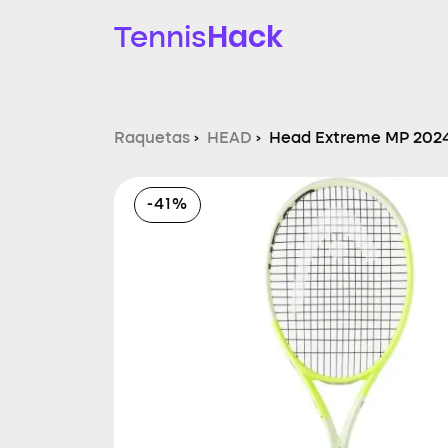
Hack
Tennis
Raquetas
›
HEAD
›
Head Extreme MP 202
-41%