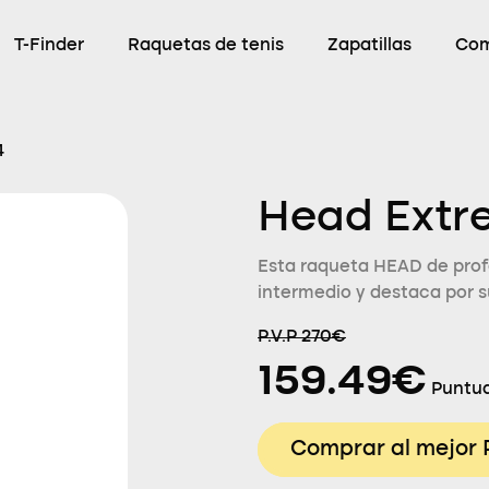
T-Finder
Raquetas de tenis
Zapatillas
Com
4
Head Extr
Esta raqueta HEAD de profe
intermedio y destaca por s
P.V.P 270€
159.49€
Puntua
Comprar al mejor 