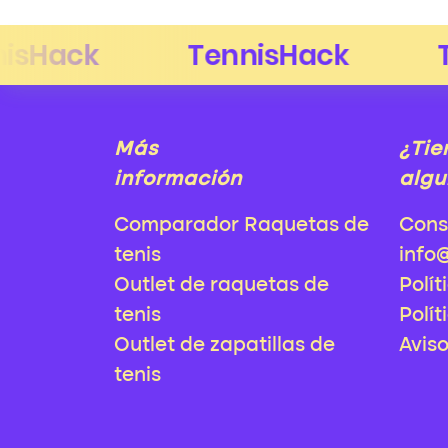
Más
¿Tie
información
algu
Comparador Raquetas de
Cons
tenis
info
Outlet de raquetas de
Polít
tenis
Polít
Outlet de zapatillas de
Avis
tenis