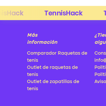
Más
¿Tie
información
algu
Comparador Raquetas de
Cons
tenis
info
Outlet de raquetas de
Polít
tenis
Polít
Outlet de zapatillas de
Avis
tenis