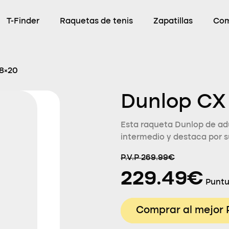
T-Finder
Raquetas de tenis
Zapatillas
Com
18×20
Dunlop CX 
Esta raqueta Dunlop de adu
intermedio y destaca por su
P.V.P 269.99€
229.49€
Puntu
Comprar al mejor 