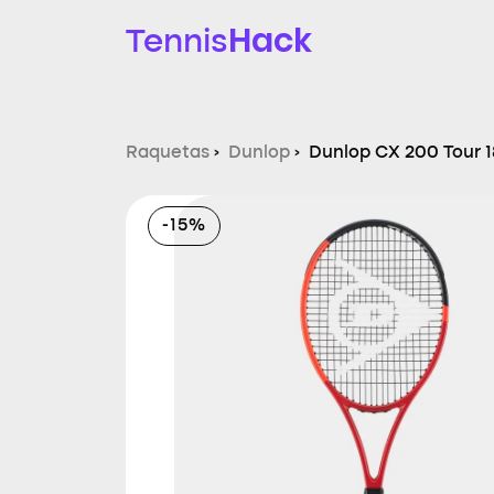
Hack
Tennis
Raquetas
›
Dunlop
›
Dunlop CX 200 Tour 
-15%