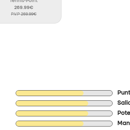
Tennis-Point
269.99€
P.V.P 269.99€
Punt
Sali
Pote
Mane