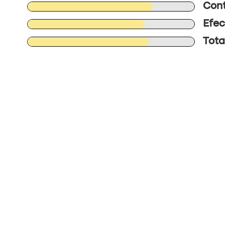
Cont
Efec
Tota