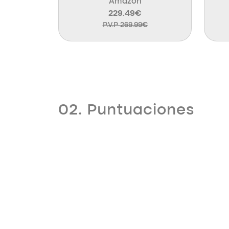
Amazon
229.49€
P.V.P 269.99€
02. Puntuaciones