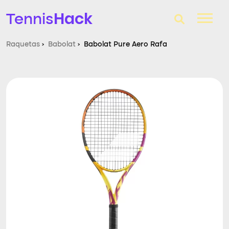
Hack
Tennis
Raquetas
›
Babolat
›
Babolat Pure Aero Rafa
T-Finder
Raquetas de tenis
Zapatillas
Comparador
Consultorio
Blog