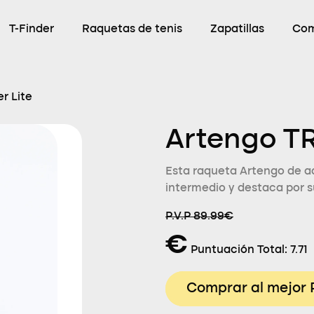
T-Finder
Raquetas de tenis
Zapatillas
Com
r Lite
Artengo TR
Esta raqueta Artengo de ad
intermedio y destaca por s
P.V.P 89.99€
€
Puntuación Total:
7.71
Comprar al mejor 