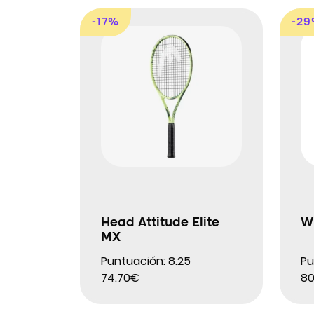
-17%
-2
Head Attitude Elite
Wi
MX
Puntuación: 8.25
Pu
74.70€
80