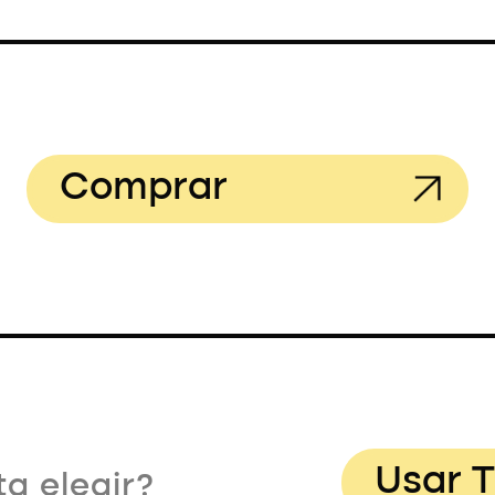
Comprar
Usar T
a elegir?