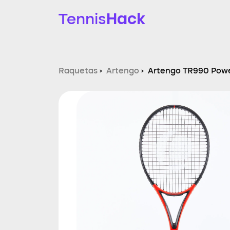
Hack
Tennis
Raquetas
›
Artengo
›
Artengo TR990 Powe