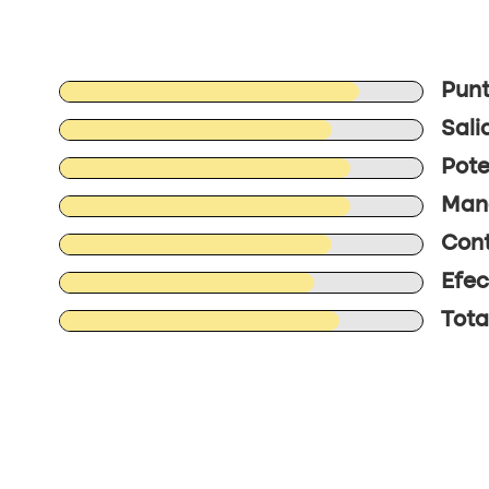
Punt
Sali
Pote
Mane
Cont
Efec
Total