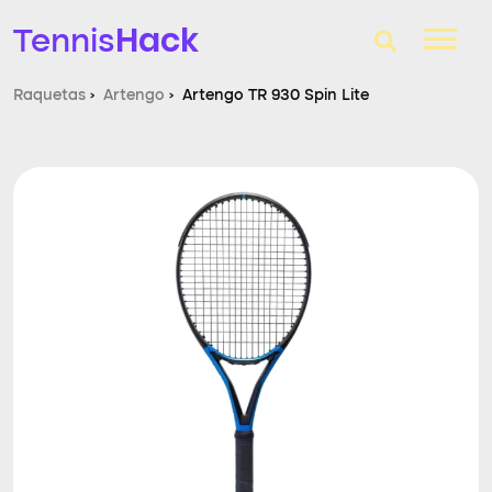
Hack
Tennis
Raquetas
›
Artengo
›
Artengo TR 930 Spin Lite
T-Finder
Raquetas de tenis
Zapatillas
Comparador
Consultorio
Blog