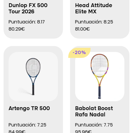
Dunlop FX 500
Head Attitude
Tour 2026
Elite MX
Puntuación: 8.17
Puntuación: 8.25
80.29€
81.00€
-20%
Artengo TR 500
Babolat Boost
Rafa Nadal
Puntuación: 7.25
Puntuación: 7.75
84.99€
95.96€