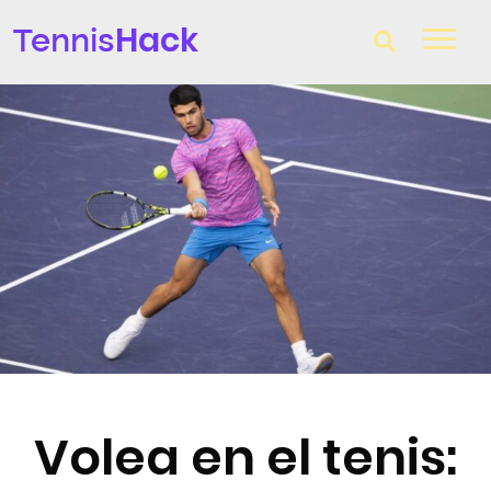
Hack
Tennis
T-Finder
Raquetas de tenis
Zapatillas
Comparador
Consultorio
Blog
Volea en el tenis: