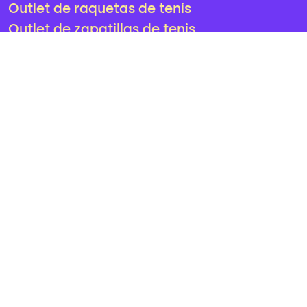
Outlet de raquetas de tenis
Outlet de zapatillas de tenis
¿Tienes
alguna duda?
Consultorio
info@tennis-hack.com
Política de cookies
Política de privacidad
Aviso Legal
Redes
Sociales
Twitter
Youtube