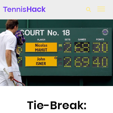
Hack
Tennis
T-Finder
Raquetas de tenis
Zapatillas
Comparador
Consultorio
Blog
Tie-Break: