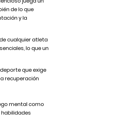
ilencioso juega un
bién de lo que
tación y la
de cualquier atleta
esenciales, lo que un
 deporte que exige
la recuperación
juego mental como
n habilidades