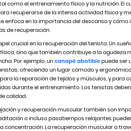
al como el entrenamiento físico y la nutrición. El 
ra recuperarse de la intensa actividad física y me
n se enfoca en la importancia del descanso y cóm
as de recuperación.
apel crucial en la recuperación del tenista. Un sue
 física, sino que también contribuye a la agudeza 
ncha. Por ejemplo, un
canapé abatible
puede ser 
 tenistas, ofreciendo un lugar cómodo y ergonómi
 para la reparación de tejidos y músculos, y para c
das durante el entrenamiento. Los tenistas deben 
de calidad.
lajación y recuperación muscular también son impo
editación o incluso pasatiempos relajantes pueden
 la concentración. La recuperación muscular a tra