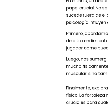
En el tenis, un dep
papel crucial. No s
sucede fuera de ell
psicología influyen 
Primero, abordamos 
de alto rendimiento.
jugador come puede 
Luego, nos sumergim
mucho físicamente.
muscular, sino tam
Finalmente, explora
físico. La fortaleza
cruciales para cual