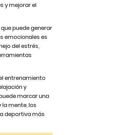
s y mejorar el
te que puede generar
res emocionales es
jo del estrés,
herramientas
del entrenamiento
lajación y
s puede marcar una
y la mente, los
ra deportiva más