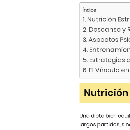
Índice
Nutrición Est
Descanso y R
Aspectos Psi
Entrenamien
Estrategias
El Vínculo e
Nutrición
Una dieta bien equi
largos partidos, si