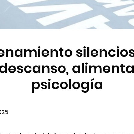
renamiento silencios
: descanso, alimenta
psicología
025