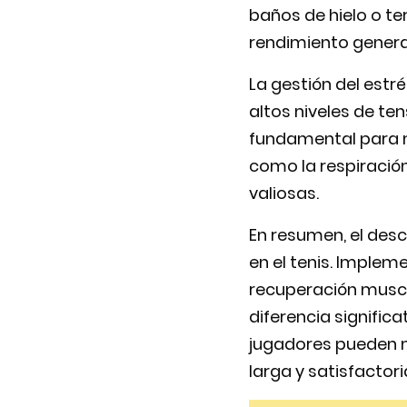
baños de hielo o te
rendimiento genera
La gestión del estr
altos niveles de t
fundamental para m
como la respiración
valiosas.
En resumen, el des
en el tenis. Implem
recuperación muscu
diferencia significa
jugadores pueden m
larga y satisfactori