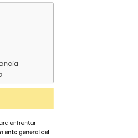
tencia
o
ara enfrentar
imiento general del