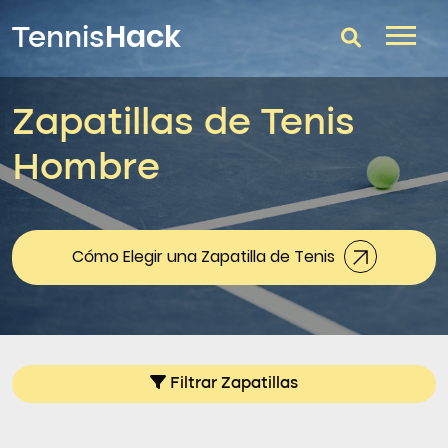
Hack
Tennis
Zapatillas de Tenis
T-Finder
Hombre
Raquetas de tenis
Zapatillas
Comparador
Cómo Elegir una Zapatilla de Tenis
Consultorio
Blog
Filtrar Zapatillas