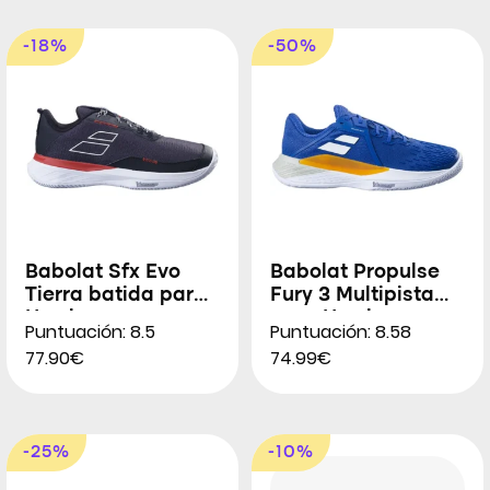
-18%
-50%
Babolat Sfx Evo
Babolat Propulse
Tierra batida para
Fury 3 Multipista
Hombres
para Hombres
Puntuación: 8.5
Puntuación: 8.58
77.90€
74.99€
-25%
-10%