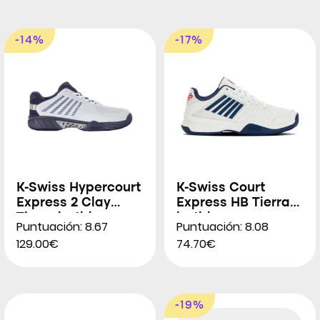
-14%
-17%
K-Swiss Hypercourt
K-Swiss Court
Express 2 Clay
Express HB Tierra
Tierra batida para
batida para
Puntuación: 8.67
Puntuación: 8.08
Hombres
Hombres
129.00€
74.70€
-19%