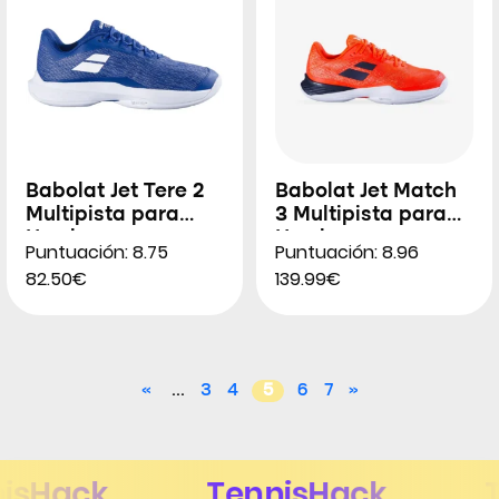
Babolat Jet Tere 2
Babolat Jet Match
Multipista para
3 Multipista para
Hombres
Hombres
Puntuación: 8.75
Puntuación: 8.96
82.50€
139.99€
«
...
3
4
5
6
7
»