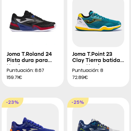
Joma T.Roland 24
Joma T.Point 23
Pista dura para
Clay Tierra batida
Hombres
para Hombres
Puntuación: 8.67
Puntuación: 8
159.71€
72.89€
-23%
-25%