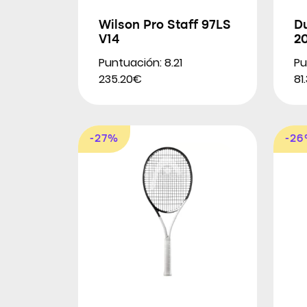
Wilson Pro Staff 97LS
D
V14
2
Puntuación: 8.21
Pu
235.20€
81
-27%
-2