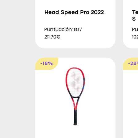
Head Speed Pro 2022
Te
S
Puntuación: 8.17
Pu
211.70€
19
-18%
-2