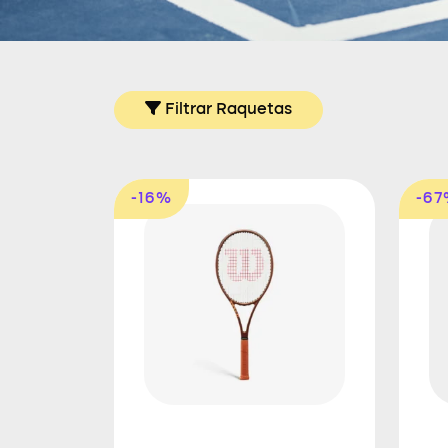
Filtrar Raquetas
-16%
-6