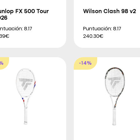
unlop FX 500 Tour
Wilson Clash 98 v2
026
ntuación: 8.17
Puntuación: 8.17
.39€
240.30€
6%
-14%