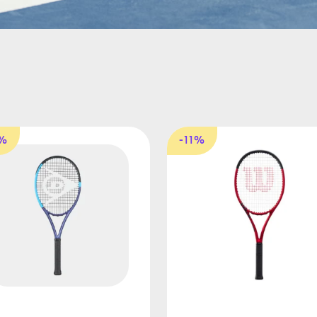
7%
-11%