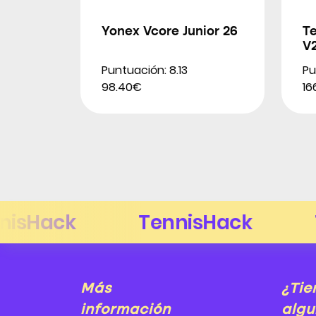
Yonex Vcore Junior 26
Te
V
Puntuación: 8.13
Pu
98.40€
16
Más
¿Tie
información
algu