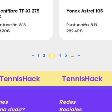
cnifibre TF-X1 275
Yonex Astrel 105
2
ntuación: 8.13
Puntuación: 8.13
6.30€
262.49€
«
1
2
3
4
5
...
»
nes
Redes
na duda?
Sociales